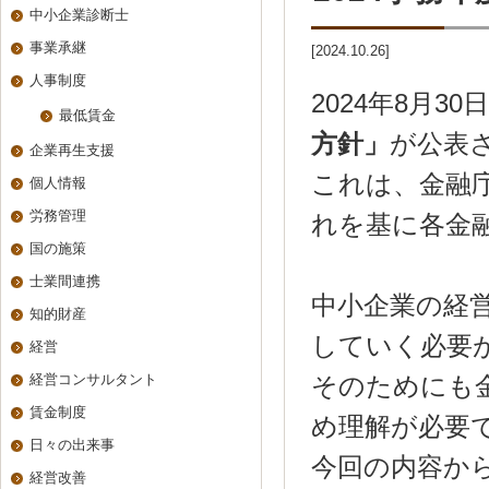
中小企業診断士
事業承継
[2024.10.26]
人事制度
2024年8月3
最低賃金
方針」
が公表
企業再生支援
これは、金融
個人情報
労務管理
れを基に各金
国の施策
士業間連携
中小企業の経
知的財産
していく必要
経営
経営コンサルタント
そのためにも
賃金制度
め理解が必要
日々の出来事
今回の内容か
経営改善