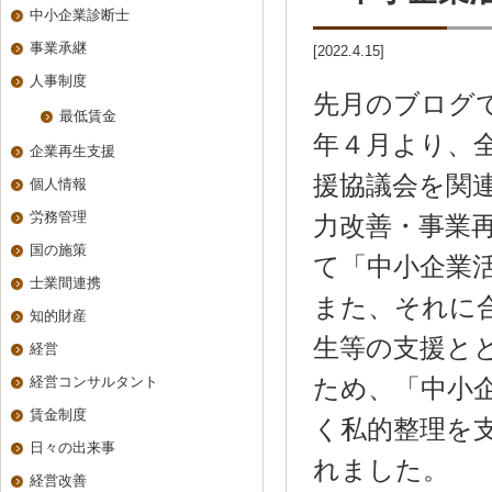
中小企業診断士
事業承継
[2022.4.15]
人事制度
先月のブログ
最低賃金
年４月より、
企業再生支援
援協議会を関
個人情報
労務管理
力改善・事業
国の施策
て「中小企業
士業間連携
また、それに
知的財産
生等の支援と
経営
経営コンサルタント
ため、「中小
賃金制度
く私的整理を支
日々の出来事
れました。
経営改善