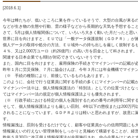
[2018.6.1]
今年は蜂たちが、低いところに巣を作っているそうで、大型の台風が来る
などが生き物の生態や行動、雲の様子などから長期的な天気を予想するこ
さて、5月は個人情報関係について、いろいろ大きく動いた月だったと思い
世界に目を向けますと、ＥＵでは「一般データ保護規制（ＧＤＰＲ）」が
個人データの取得や処分の方法、ＥＵ域外への持ち出しを厳しく規制する
４％、又は2,000万ユーロ（約26億円）の高い方を罰金として科されます。
関連する日本企業でも8割が対応できていないそうです。
また、国内に目を向けますと、雇用保険の手続きでマイナンバーの記載が
昨年１月に労災保険、７月に協会けんぽ、今年３月には年金機構でマイナ
（※ 手続の種類により、前後しているものもあります。）
このように、会社で行う従業員に関する手続の多くにマイナンバーの記載
マイナンバー法※は、個人情報保護法の「特別法」としての位置づけとな
てはマイナンバー法の規定が個人情報保護法よりも優先されます。
（※ 行政手続における特定の個人を識別するための番号の利用等に関す
そして、個人情報保護法よりも厳しい罰則、4年以下の懲役または200万
されることになっています。ＧＤＰＲよりは軽いと思われますが、故意に
す。
情報漏洩は、罰則を受けるだけでなく、顧客や従業員からの信用問題にも
情報漏えいの行えない管理体制をしっかりと見極めて構築することが、経
昨年５月30日に改正個人情報保護法が全面施行され、中小企業をはじめと