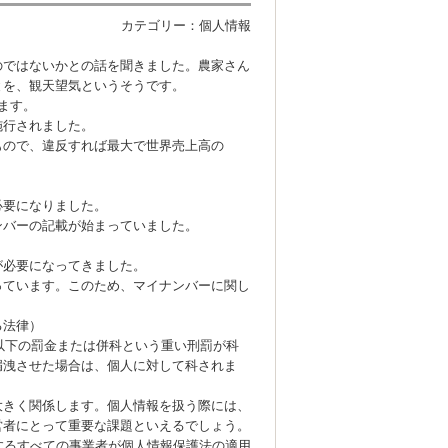
カテゴリー：
個人情報
のではないかとの話を聞きました。農家さん
とを、観天望気というそうです。
ます。
施行されました。
もので、違反すれば最大で世界売上高の
必要になりました。
ンバーの記載が始まっていました。
が必要になってきました。
っています。このため、マイナンバーに関し
る法律）
円以下の罰金または併科という重い刑罰が科
漏洩させた場合は、個人に対して科されま
大きく関係します。個人情報を扱う際には、
営者にとって重要な課題といえるでしょう。
するすべての事業者が個人情報保護法の適用