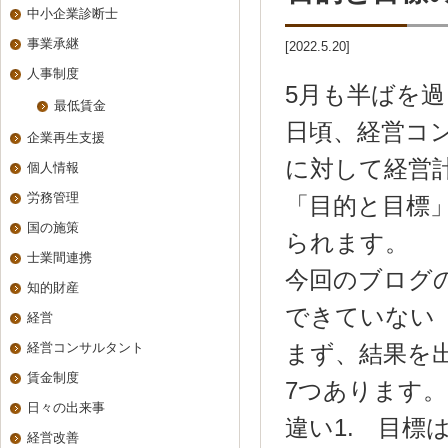
中小企業診断士
事業承継
[2022.5.20]
人事制度
5月も半ばを
最低賃金
日頃、経営コ
企業再生支援
に対して経営
個人情報
労務管理
「目的と目標
国の施策
られます。
士業間連携
今回のブログ
知的財産
できていない
経営
経営コンサルタント
まず、結果を
賃金制度
7つあります。
日々の出来事
違い1. 目標
経営改善