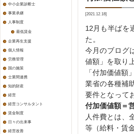
中小企業診断士
事業承継
[2021.12.18]
人事制度
12月も半ば
最低賃金
た。
企業再生支援
今月のブログ
個人情報
労務管理
値額」を取り
国の施策
「付加価値額
士業間連携
業省の各種補
知的財産
要件となって
経営
経営コンサルタント
付加価値額＝
賃金制度
人件費とは、
日々の出来事
等（給料・賃
経営改善