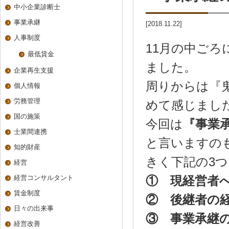
中小企業診断士
事業承継
[2018.11.22]
人事制度
11月の中ごろ
最低賃金
ました。
企業再生支援
周りからは『
個人情報
労務管理
めて感じまし
国の施策
今回は
『事業
士業間連携
と言いますの
知的財産
きく下記の3
経営
経営コンサルタント
① 現経営者
賃金制度
② 後継者の
日々の出来事
③ 事業承継
経営改善